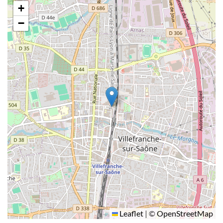
+
−
Leaflet
|
©
OpenStreetMap