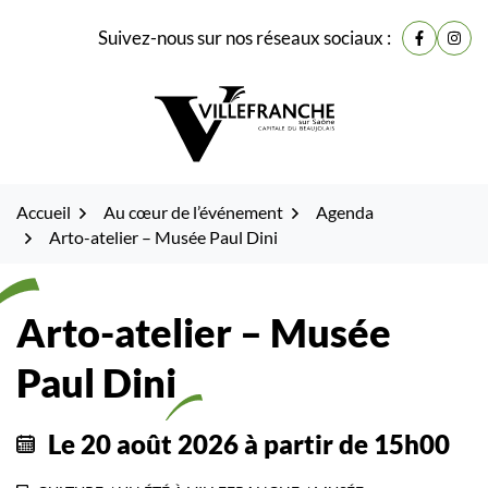
Gestion des traceurs
Fenêtre
Aller
Aller
Aller
Suivez-nous sur nos réseaux sociaux :
de
Lien vers
Lien 
à
au
au
la
contenu
pied
chat
navigation
de
page
Accueil
Au cœur de l’événement
Agenda
Arto-atelier – Musée Paul Dini
Arto-atelier – Musée
Paul Dini
Le
20
août
2026
à partir de 15h00