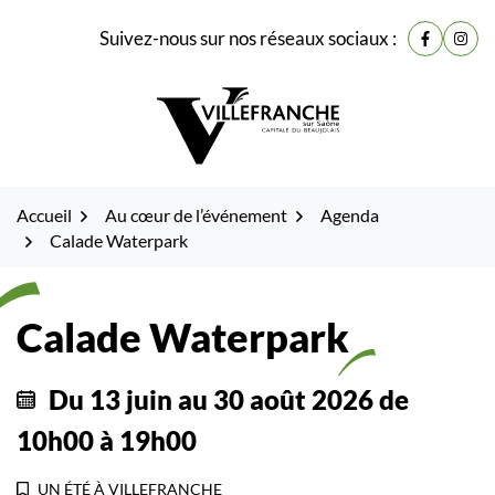
Gestion des traceurs
Fenêtre
Aller
Aller
Aller
Suivez-nous sur nos réseaux sociaux :
de
Lien vers
Lien 
à
au
au
la
contenu
pied
chat
navigation
de
page
Accueil
Au cœur de l’événement
Agenda
Calade Waterpark
Calade Waterpark
Du
13
juin
au
30
août
2026
de
10h00 à 19h00
UN ÉTÉ À VILLEFRANCHE