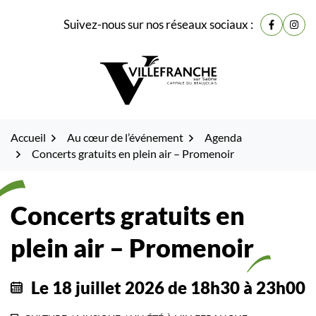
Gestion des traceurs
Fenêtre
Aller
Aller
Aller
Suivez-nous sur nos réseaux sociaux :
de
Lien vers
Lien 
à
au
au
la
contenu
pied
chat
navigation
de
page
Accueil
Au cœur de l’événement
Agenda
Concerts gratuits en plein air – Promenoir
Concerts gratuits en
plein air – Promenoir
Le
18
juillet
2026
de 18h30 à 23h00