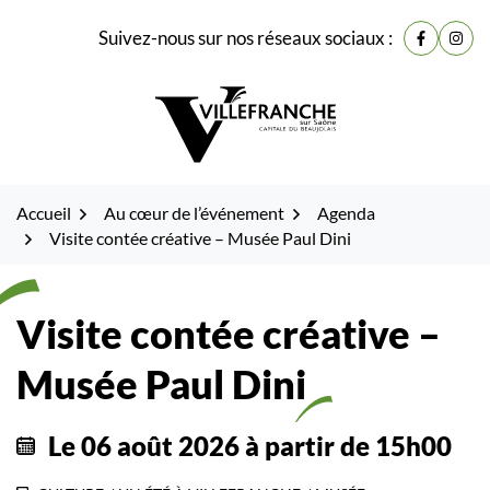
Gestion des traceurs
Fenêtre
Aller
Aller
Aller
Suivez-nous sur nos réseaux sociaux :
de
Lien vers
Lien 
à
au
au
la
contenu
pied
chat
navigation
de
page
Accueil
Au cœur de l’événement
Agenda
Visite contée créative – Musée Paul Dini
Visite contée créative –
Musée Paul Dini
Le
06
août
2026
à partir de 15h00