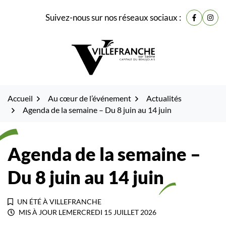
Gestion des traceurs
Fenêtre
Aller
Aller
Aller
Suivez-nous sur nos réseaux sociaux :
de
Lien vers
Lien 
à
au
au
la
contenu
pied
chat
navigation
de
page
Accueil
Au cœur de l’événement
Actualités
Agenda de la semaine – Du 8 juin au 14 juin
Agenda de la semaine –
Du 8 juin au 14 juin
UN ÉTÉ À VILLEFRANCHE
MIS À JOUR LE
MERCREDI 15 JUILLET 2026