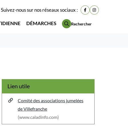
Suivez-nous sur nos réseaux sociaux :
Lien vers le compte Fac
Lien vers le compt
TIDIENNE
DÉMARCHES
Rechercher
Lien utile
Comité des associations jumelées
de Villefranche
(www.caladinfo.com)