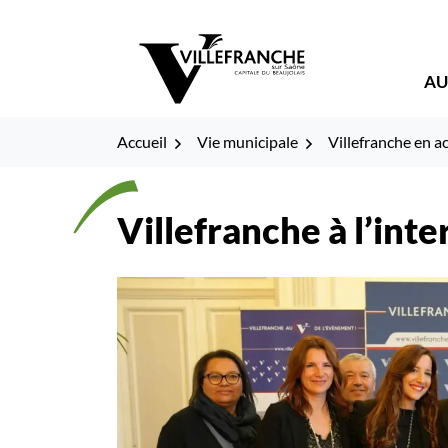
Gestion des traceurs
Fenêtre
Aller
Aller
Aller
à
au
au
de
la
contenu
pied
AU
navigation
de
chat
page
Accueil
Vie municipale
Villefranche en a
Villefranche à l’inte