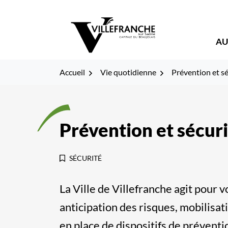
Gestion des traceurs
Fenêtre
Aller
Aller
Aller
à
au
au
de
la
contenu
pied
AU
navigation
de
chat
page
Accueil
Vie quotidienne
Prévention et sé
Prévention et sécur
SÉCURITÉ
La Ville de Villefranche agit pour v
anticipation des risques, mobilisat
en place de dispositifs de prévent