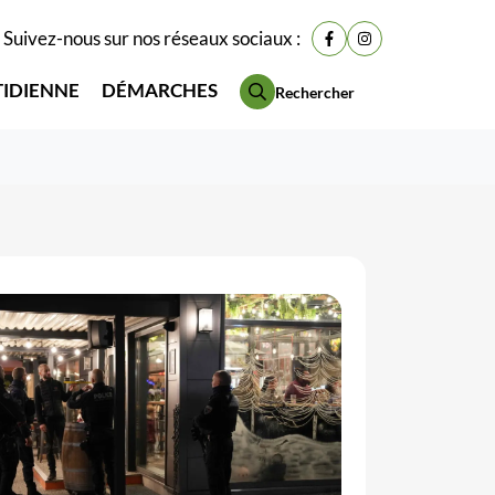
Suivez-nous sur nos réseaux sociaux :
Lien vers le compte Fac
Lien vers le compt
TIDIENNE
DÉMARCHES
Rechercher