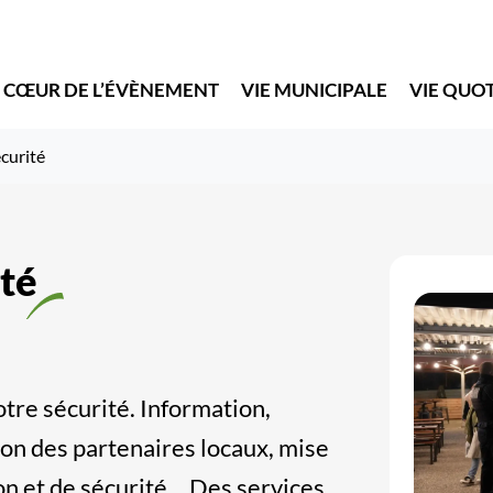
 CŒUR DE L’ÉVÈNEMENT
VIE MUNICIPALE
VIE QUO
curité
ité
otre sécurité. Information,
ion des partenaires locaux, mise
ion et de sécurité… Des services