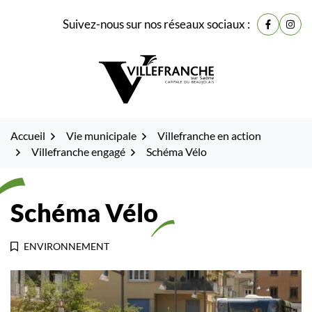
Gestion des traceurs
Fenêtre
Aller
Aller
Aller
Suivez-nous sur nos réseaux sociaux :
de
Lien vers
Lien 
à
au
au
la
contenu
pied
chat
navigation
de
page
Accueil
Vie municipale
Villefranche en action
Villefranche engagé
Schéma Vélo
Schéma Vélo
ENVIRONNEMENT