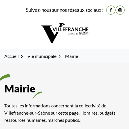
Gestion des traceurs
Fenêtre
Aller
Aller
Aller
Suivez-nous sur nos réseaux sociaux :
de
Lien vers
Lien 
à
au
au
la
contenu
pied
chat
navigation
de
page
Accueil
Vie municipale
Mairie
Mairie
Toutes les informations concernant la collectivité de
Villefranche-sur-Saône sur cette page. Horaires, budgets,
ressources humaines, marchés publics…