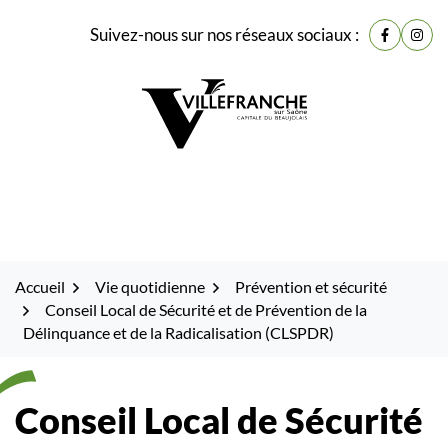
Gestion des traceurs
Fenêtre
Aller
Aller
Aller
Suivez-nous sur nos réseaux sociaux :
de
Lien vers
Lien 
à
au
au
la
contenu
pied
chat
navigation
de
page
Accueil
Vie quotidienne
Prévention et sécurité
Conseil Local de Sécurité et de Prévention de la
Délinquance et de la Radicalisation (CLSPDR)
Conseil Local de Sécurité