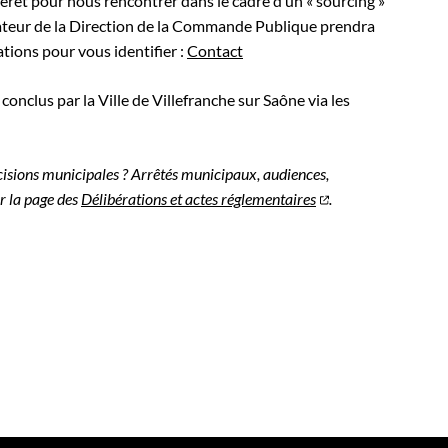
érêt pour nous rencontrer dans le cadre d’un « sourcing »
orateur de la Direction de la Commande Publique prendra
tions pour vous identifier :
Contact
onclus par la Ville de Villefranche sur Saône via les
isions municipales ? Arrêtés municipaux, audiences,
r la page des
Délibérations et actes réglementaires
.