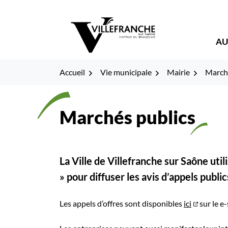
Gestion des traceurs
Fenêtre
Aller
Aller
Aller
à
au
au
de
la
contenu
pied
AU
navigation
de
chat
page
Accueil
Vie municipale
Mairie
Marché
Marchés publics
La Ville de Villefranche sur Saône uti
» pour diffuser les avis d’appels publi
Les appels d’offres sont disponibles
ici
sur le e-