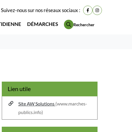
Suivez-nous sur nos réseaux sociaux :
Lien vers le compte Fac
Lien vers le compt
TIDIENNE
DÉMARCHES
Rechercher
Lien utile
Site AW Solutions
(www.marches-
publics.info)