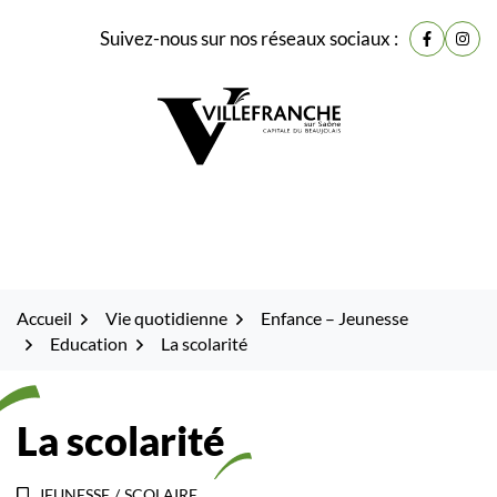
Gestion des traceurs
Fenêtre
Aller
Aller
Aller
Suivez-nous sur nos réseaux sociaux :
de
Lien vers
Lien 
à
au
au
la
contenu
pied
chat
navigation
de
page
Accueil
Vie quotidienne
Enfance – Jeunesse
Education
La scolarité
La scolarité
JEUNESSE
/
SCOLAIRE