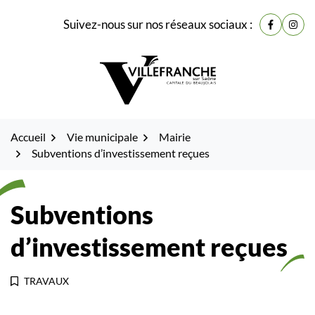
Gestion des traceurs
Fenêtre
Aller
Aller
Aller
Suivez-nous sur nos réseaux sociaux :
de
Lien vers
Lien 
à
au
au
la
contenu
pied
chat
navigation
de
page
Accueil
Vie municipale
Mairie
Subventions d’investissement reçues
Subventions
d’investissement reçues
TRAVAUX