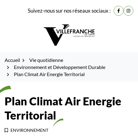
Gestion des traceurs
Fenêtre
Aller
Aller
Aller
Suivez-nous sur nos réseaux sociaux :
de
Lien vers
Lien 
à
au
au
la
contenu
pied
chat
navigation
de
page
Accueil
Vie quotidienne
Environnement et Développement Durable
Plan Climat Air Energie Territorial
Plan Climat Air Energie
Territorial
ENVIRONNEMENT