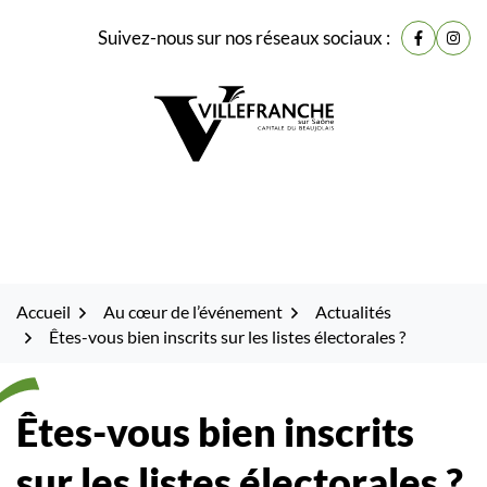
Gestion des traceurs
Fenêtre
Aller
Aller
Aller
Suivez-nous sur nos réseaux sociaux :
de
Lien vers
Lien 
à
au
au
la
contenu
pied
chat
navigation
de
page
Accueil
Au cœur de l’événement
Actualités
Êtes-vous bien inscrits sur les listes électorales ?
Êtes-vous bien inscrits
sur les listes électorales ?