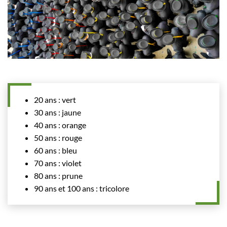
20 ans : vert
30 ans : jaune
40 ans : orange
50 ans : rouge
60 ans : bleu
70 ans : violet
80 ans : prune
90 ans et 100 ans : tricolore