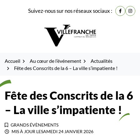
Gestion des traceurs
Fenêtre
Aller
Aller
Aller
Suivez-nous sur nos réseaux sociaux :
de
Lien vers
Lien 
à
au
au
la
contenu
pied
chat
navigation
de
page
Accueil
Au cœur de l’événement
Actualités
Fête des Conscrits de la 6 – La ville s’impatiente !
Fête des Conscrits de la 6
– La ville s’impatiente !
GRANDS ÉVÈNEMENTS
MIS À JOUR LE
SAMEDI 24 JANVIER 2026