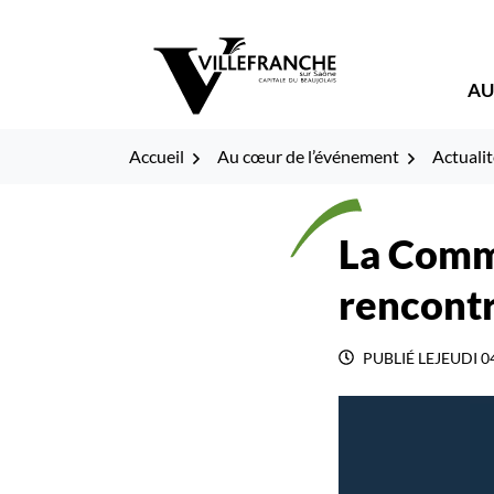
Gestion des traceurs
Fenêtre
Aller
Aller
Aller
à
au
au
de
la
contenu
pied
AU
navigation
de
chat
page
Accueil
Au cœur de l’événement
Actualit
La Comm
rencont
PUBLIÉ LE
JEUDI 0