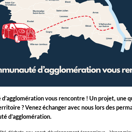
’agglomération vous rencontre ! Un projet, une q
territoire ? Venez échanger avec nous lors des per
té d’agglomération.
ilité, déchets, eau, sport, développement économique… Venez mie