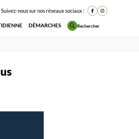
Suivez-nous sur nos réseaux sociaux :
Lien vers le compte Fac
Lien vers le compt
TIDIENNE
DÉMARCHES
Rechercher
ous