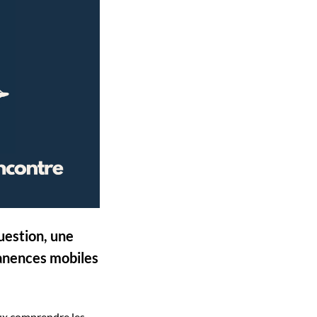
uestion, une
manences mobiles
ux comprendre les