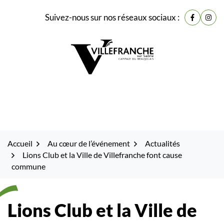
Gestion des traceurs
Fenêtre
Aller
Aller
Aller
Suivez-nous sur nos réseaux sociaux :
de
Lien vers
Lien 
à
au
au
la
contenu
pied
chat
navigation
de
page
Accueil
Au cœur de l’événement
Actualités
Lions Club et la Ville de Villefranche font cause
commune
Lions Club et la Ville de