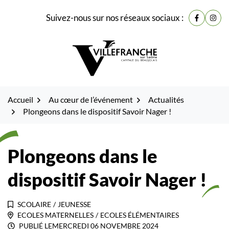
Gestion des traceurs
Fenêtre
Aller
Aller
Aller
Suivez-nous sur nos réseaux sociaux :
de
Lien vers
Lien 
à
au
au
la
contenu
pied
chat
navigation
de
page
Accueil
Au cœur de l’événement
Actualités
Plongeons dans le dispositif Savoir Nager !
Plongeons dans le
dispositif Savoir Nager !
SCOLAIRE
/
JEUNESSE
ECOLES MATERNELLES
/
ECOLES ÉLÉMENTAIRES
PUBLIÉ LE
MERCREDI 06 NOVEMBRE 2024