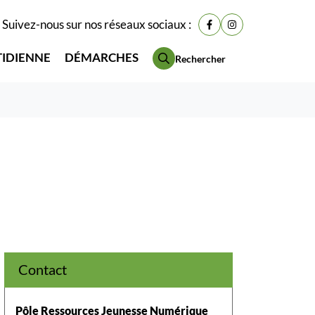
Suivez-nous sur nos réseaux sociaux :
Lien vers le compte Fac
Lien vers le compt
TIDIENNE
DÉMARCHES
Rechercher
Contact
Pôle Ressources Jeunesse Numérique