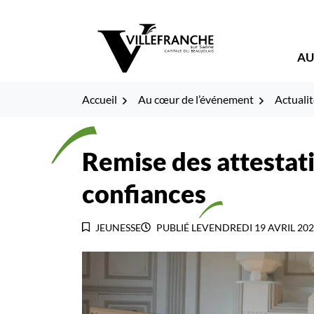
Gestion des traceurs
Fenêtre
Aller
Aller
Aller
à
au
au
de
la
contenu
pied
AU
navigation
de
chat
page
Accueil
Au cœur de l’événement
Actualit
Remise des attestati
confiances
JEUNESSE
PUBLIÉ LE
VENDREDI 19 AVRIL 202