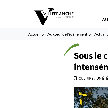
Gestion des traceurs
Fenêtre
Aller
Aller
Aller
à
au
au
de
la
contenu
pied
AU
navigation
de
chat
page
Accueil
Au cœur de l’événement
Actualit
Sous le 
intensém
CULTURE
/
UN ÉTÉ