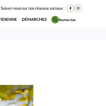
Suivez-nous sur nos réseaux sociaux :
Lien vers le compte Fac
Lien vers le compt
TIDIENNE
DÉMARCHES
Rechercher