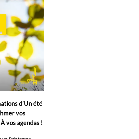
mations d’Un été
ythmer vos
 À vos agendas !
ès un Printemps