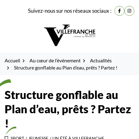
Gestion des traceurs
Fenêtre
Aller
Aller
Aller
Suivez-nous sur nos réseaux sociaux :
de
Lien vers
Lien 
à
au
au
la
contenu
pied
chat
navigation
de
page
Accueil
Au cœur de l’événement
Actualités
Structure gonflable au Plan d’eau, prêts ? Partez !
Structure gonflable au
Plan d’eau, prêts ? Partez
!
SPORT
/
JEUNESSE
/
UN ÉTÉ À VILLEFRANCHE