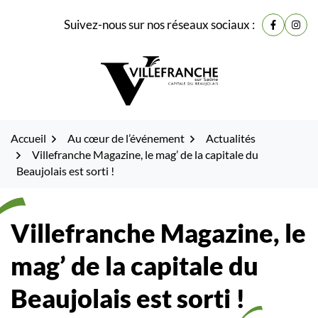
Gestion des traceurs
Fenêtre
Aller
Aller
Aller
Suivez-nous sur nos réseaux sociaux :
de
Lien vers
Lien 
à
au
au
la
contenu
pied
chat
navigation
de
page
Accueil
Au cœur de l’événement
Actualités
Villefranche Magazine, le mag’ de la capitale du
Beaujolais est sorti !
Villefranche Magazine, le
mag’ de la capitale du
Beaujolais est sorti !