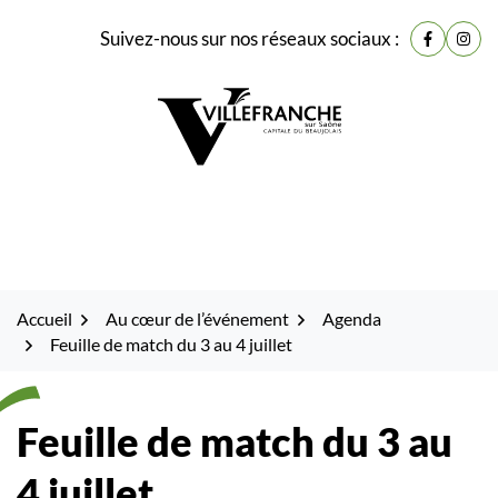
Gestion des traceurs
Fenêtre
Aller
Aller
Aller
Suivez-nous sur nos réseaux sociaux :
de
Lien vers
Lien 
à
au
au
la
contenu
pied
chat
navigation
de
page
Accueil
Au cœur de l’événement
Agenda
Feuille de match du 3 au 4 juillet
Feuille de match du 3 au
4 juillet