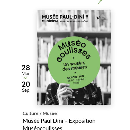
28
Mar
Du
20
Sep
Culture
/
Musée
Musée Paul Dini – Exposition
Muséocoulisses