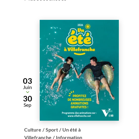
03
Juin
Du
30
Sep
Culture
/
Sport
/
Un été à
Villefranche
/
Information