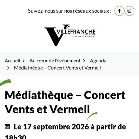
Gestion des traceurs
Fenêtre
Aller
Aller
Aller
Suivez-nous sur nos réseaux sociaux :
de
Lien vers
Lien 
à
au
au
la
contenu
pied
chat
navigation
de
page
Accueil
Au cœur de l’événement
Agenda
Médiathèque – Concert Vents et Vermeil
Médiathèque – Concert
Vents et Vermeil
Le
17
septembre
2026
à partir de
18h30