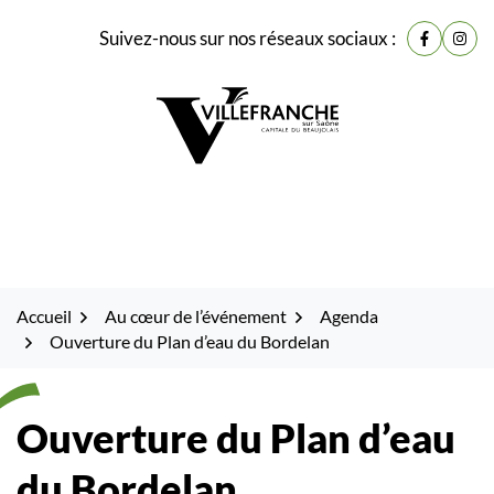
Gestion des traceurs
Fenêtre
Aller
Aller
Aller
Suivez-nous sur nos réseaux sociaux :
de
Lien vers
Lien 
à
au
au
la
contenu
pied
chat
navigation
de
page
Accueil
Au cœur de l’événement
Agenda
Ouverture du Plan d’eau du Bordelan
Ouverture du Plan d’eau
du Bordelan