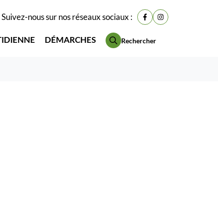
Suivez-nous sur nos réseaux sociaux :
Lien vers le compte Fac
Lien vers le compt
TIDIENNE
DÉMARCHES
Rechercher