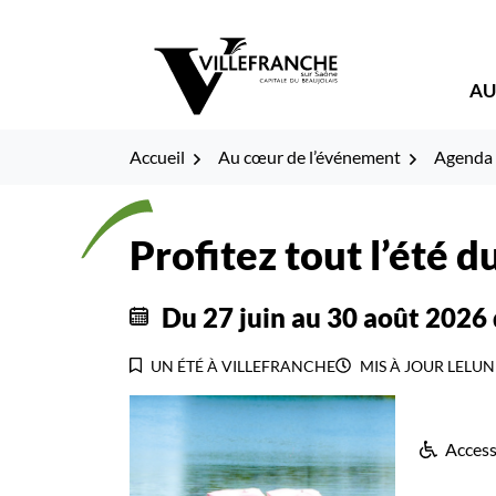
Gestion des traceurs
Fenêtre
Aller
Aller
Aller
à
au
au
de
la
contenu
pied
AU
navigation
de
chat
page
Accueil
Au cœur de l’événement
Agenda
Profitez tout l’été 
Du
27
juin
au
30
août
2026
UN ÉTÉ À VILLEFRANCHE
MIS À JOUR LE
LUND
Access