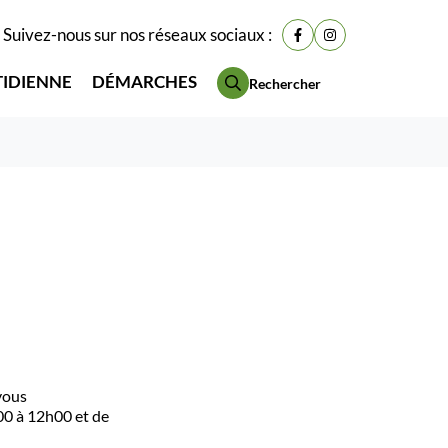
Suivez-nous sur nos réseaux sociaux :
Lien vers le compte Fac
Lien vers le compt
TIDIENNE
DÉMARCHES
Rechercher
vous
00 à 12h00 et de