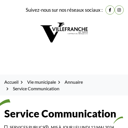
Gestion des traceurs
Fenêtre
Aller
Aller
Aller
Suivez-nous sur nos réseaux sociaux :
de
Lien vers
Lien 
à
au
au
la
contenu
pied
chat
navigation
de
page
Accueil
Vie municipale
Annuaire
Service Communication
Service Communication
SERVICES PUBLICS
MIS À JOUR LE
LUNDI 13 MAI 2024