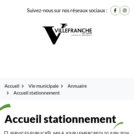
Gestion des traceurs
Fenêtre
Aller
Aller
Aller
Suivez-nous sur nos réseaux sociaux :
de
Lien vers
Lien 
à
au
au
la
contenu
pied
chat
navigation
de
page
Accueil
Vie municipale
Annuaire
Accueil stationnement
Accueil stationnement
SERVICES PUBLICS
MIS À JOUR LE
MERCREDI 10 JUIN 2026