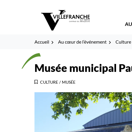
Gestion des traceurs
Fenêtre
Aller
Aller
Aller
à
au
au
de
la
contenu
pied
AU
navigation
de
chat
page
Accueil
Au cœur de l’événement
Culture
Musée municipal Pa
CULTURE
/
MUSÉE