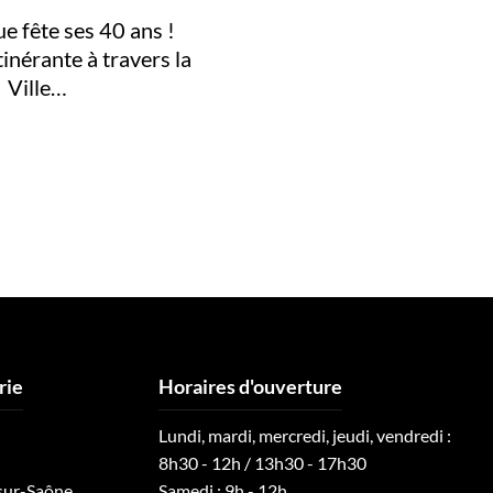
ue fête ses 40 ans !
tinérante à travers la
Ville…
rie
Horaires d'ouverture
Lundi, mardi, mercredi, jeudi, vendredi :
8h30 - 12h / 13h30 - 17h30
sur-Saône
Samedi : 9h - 12h