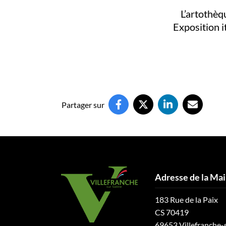
L’artothèq
Exposition i
Partager sur
Adresse de la Mai
183 Rue de la Paix
CS 70419
69653 Villefranche-