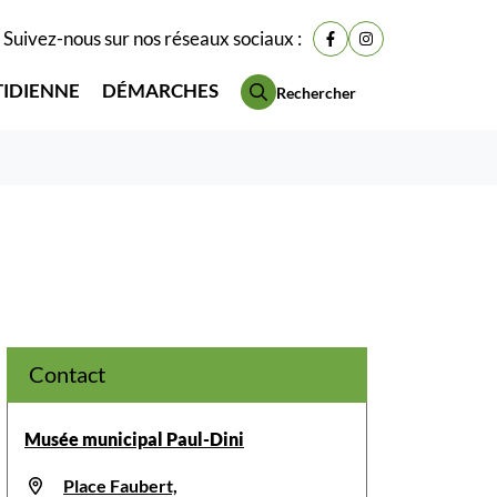
Suivez-nous sur nos réseaux sociaux :
Lien vers le compte Fac
Lien vers le compt
TIDIENNE
DÉMARCHES
Rechercher
Contact
Musée municipal Paul-Dini
Place Faubert,