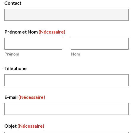
Ce champ est masqué lorsque l‘on voit le formulaire.
Contact
E-mail masqué
Prénom et Nom
(Nécessaire)
Prénom
Nom
Téléphone
E-mail
(Nécessaire)
Objet
(Nécessaire)