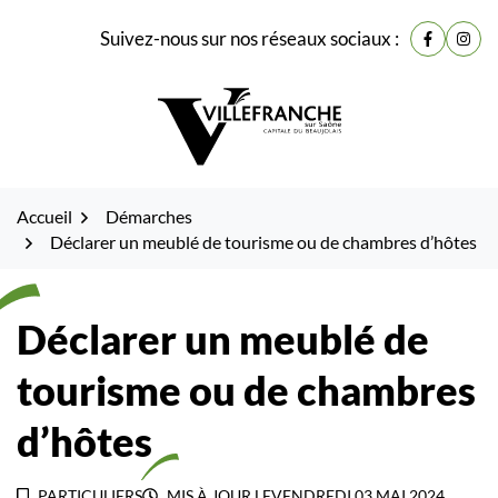
Gestion des traceurs
Fenêtre
Aller
Aller
Aller
Suivez-nous sur nos réseaux sociaux :
de
Lien vers
Lien 
à
au
au
la
contenu
pied
chat
navigation
de
page
Accueil
Démarches
Déclarer un meublé de tourisme ou de chambres d’hôtes
Déclarer un meublé de
tourisme ou de chambres
d’hôtes
PARTICULIERS
MIS À JOUR LE
VENDREDI 03 MAI 2024