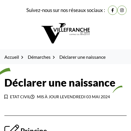
Gestion des traceurs
Fenêtre
Aller
Aller
Aller
Suivez-nous sur nos réseaux sociaux :
de
Lien vers
Lien 
à
au
au
la
contenu
pied
chat
navigation
de
page
Accueil
Démarches
Déclarer une naissance
Déclarer une naissance
ETAT CIVIL
MIS À JOUR LE
VENDREDI 03 MAI 2024
Principe