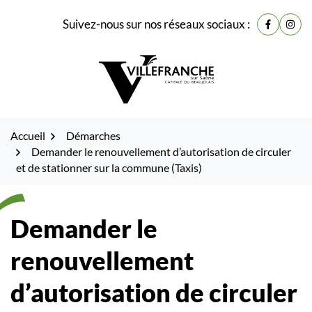
Gestion des traceurs
Fenêtre
Aller
Aller
Aller
Suivez-nous sur nos réseaux sociaux :
de
Lien vers
Lien 
à
au
au
la
contenu
pied
chat
navigation
de
page
Accueil
Démarches
Demander le renouvellement d’autorisation de circuler
et de stationner sur la commune (Taxis)
Demander le
renouvellement
d’autorisation de circuler