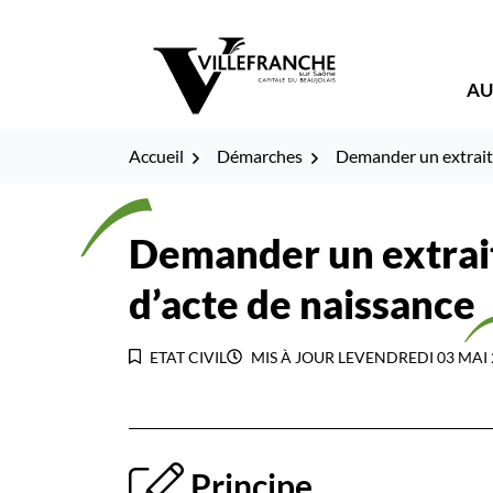
Gestion des traceurs
Fenêtre
Aller
Aller
Aller
à
au
au
de
la
contenu
pied
AU
navigation
de
chat
page
Accueil
Démarches
Demander un extrait 
Demander un extrait
d’acte de naissance
ETAT CIVIL
MIS À JOUR LE
VENDREDI 03 MAI 
Principe