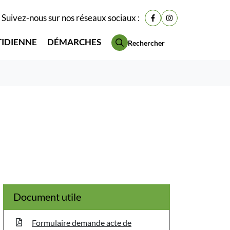
Suivez-nous sur nos réseaux sociaux :
Lien vers le compte Fac
Lien vers le compt
TIDIENNE
DÉMARCHES
Rechercher
Document utile
Formulaire demande acte de