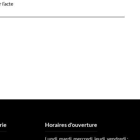
 l’acte
rie
Horaires d'ouverture
Lundi, mardi, mercredi, jeudi, vendredi :