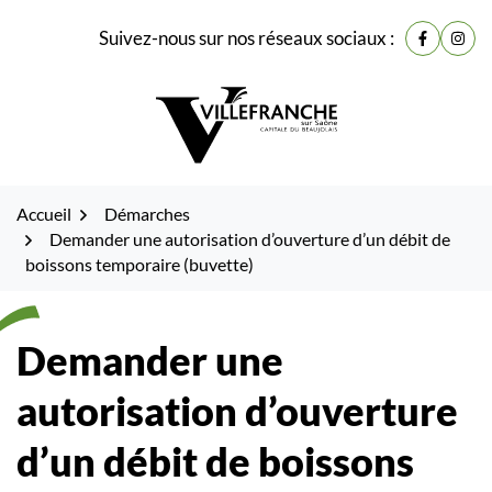
Gestion des traceurs
Fenêtre
Aller
Aller
Aller
Suivez-nous sur nos réseaux sociaux :
de
Lien vers
Lien 
à
au
au
la
contenu
pied
chat
navigation
de
page
Accueil
Démarches
Demander une autorisation d’ouverture d’un débit de
boissons temporaire (buvette)
Demander une
autorisation d’ouverture
d’un débit de boissons