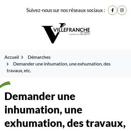
Gestion des traceurs
Fenêtre
Aller
Aller
Aller
Suivez-nous sur nos réseaux sociaux :
de
Lien vers
Lien 
à
au
au
la
contenu
pied
chat
navigation
de
page
Accueil
Démarches
Demander une inhumation, une exhumation, des
travaux, etc.
Demander une
inhumation, une
exhumation, des travaux,