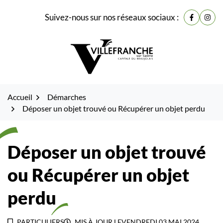
Gestion des traceurs
Fenêtre
Aller
Aller
Aller
Suivez-nous sur nos réseaux sociaux :
de
Lien vers
Lien 
à
au
au
la
contenu
pied
chat
navigation
de
page
Accueil
Démarches
Déposer un objet trouvé ou Récupérer un objet perdu
Déposer un objet trouvé
ou Récupérer un objet
perdu
PARTICULIERS
MIS À JOUR LE
VENDREDI 03 MAI 2024