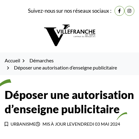
Gestion des traceurs
Fenêtre
Aller
Aller
Aller
Suivez-nous sur nos réseaux sociaux :
de
Lien vers
Lien 
à
au
au
la
contenu
pied
chat
navigation
de
page
Accueil
Démarches
Déposer une autorisation d’enseigne publicitaire
Déposer une autorisation
d’enseigne publicitaire
URBANISME
MIS À JOUR LE
VENDREDI 03 MAI 2024