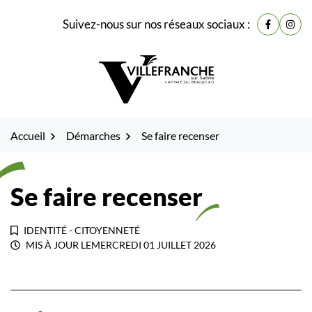
Gestion des traceurs
Fenêtre
Aller
Aller
Aller
Suivez-nous sur nos réseaux sociaux :
de
Lien vers
Lien 
à
au
au
la
contenu
pied
chat
navigation
de
page
Accueil
Démarches
Se faire recenser
Se faire recenser
IDENTITÉ - CITOYENNETÉ
MIS À JOUR LE
MERCREDI 01 JUILLET 2026