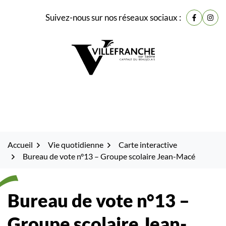
Gestion des traceurs
Fenêtre
Aller
Aller
Aller
Suivez-nous sur nos réseaux sociaux :
de
Lien vers
Lien 
à
au
au
la
contenu
pied
chat
navigation
de
page
Accueil
Vie quotidienne
Carte interactive
Bureau de vote n°13 – Groupe scolaire Jean-Macé
Bureau de vote n°13 –
Groupe scolaire Jean-