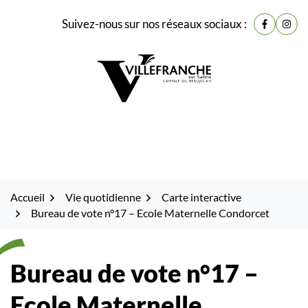
Gestion des traceurs
Fenêtre
Aller
Aller
Aller
Suivez-nous sur nos réseaux sociaux :
de
Lien vers
Lien 
à
au
au
la
contenu
pied
chat
navigation
de
page
Accueil
Vie quotidienne
Carte interactive
Bureau de vote n°17 – Ecole Maternelle Condorcet
Bureau de vote n°17 –
Ecole Maternelle