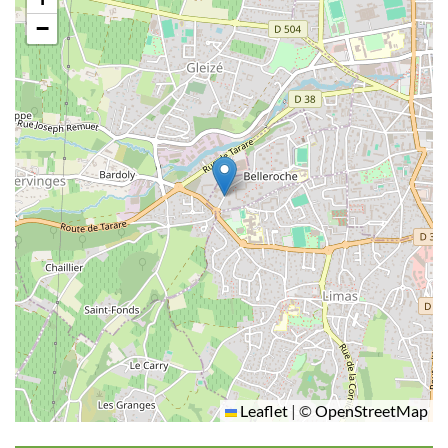
−
Leaflet
|
©
OpenStreetMap