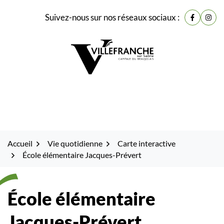
Gestion des traceurs
Fenêtre
Aller
Aller
Aller
Suivez-nous sur nos réseaux sociaux :
de
Lien vers
Lien 
à
au
au
la
contenu
pied
chat
navigation
de
page
Accueil
Vie quotidienne
Carte interactive
École élémentaire Jacques-Prévert
École élémentaire
Jacques-Prévert