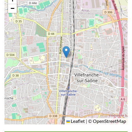
−
Leaflet
|
©
OpenStreetMap