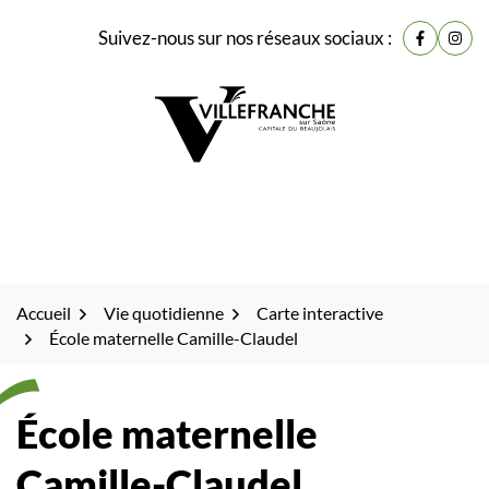
Gestion des traceurs
Fenêtre
Aller
Aller
Aller
Suivez-nous sur nos réseaux sociaux :
de
Lien vers
Lien 
à
au
au
la
contenu
pied
chat
navigation
de
page
Accueil
Vie quotidienne
Carte interactive
École maternelle Camille-Claudel
École maternelle
Camille-Claudel