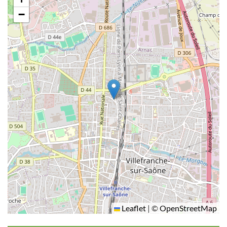
−
Leaflet
|
©
OpenStreetMap