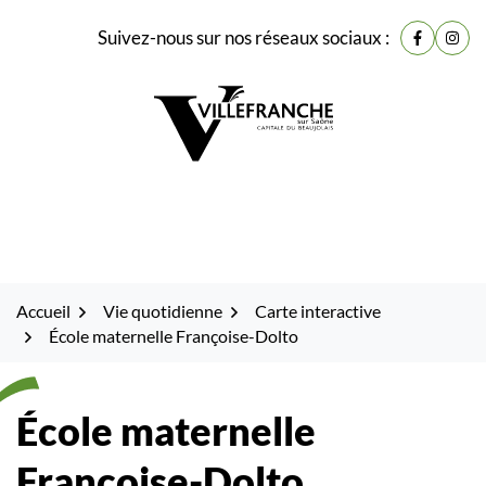
Gestion des traceurs
Fenêtre
Aller
Aller
Aller
Suivez-nous sur nos réseaux sociaux :
de
Lien vers
Lien 
à
au
au
la
contenu
pied
chat
navigation
de
page
Accueil
Vie quotidienne
Carte interactive
École maternelle Françoise-Dolto
École maternelle
Françoise-Dolto