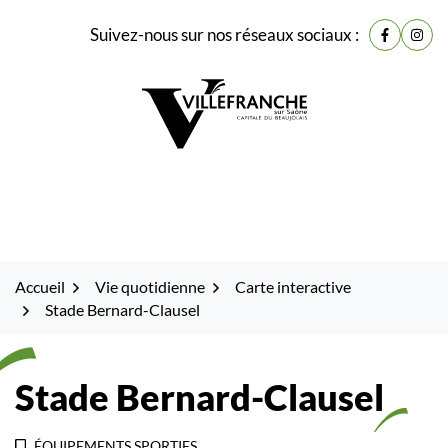
Gestion des traceurs
Fenêtre
Aller
Aller
Aller
Suivez-nous sur nos réseaux sociaux :
de
Lien vers
Lien 
à
au
au
la
contenu
pied
chat
navigation
de
page
Accueil
Vie quotidienne
Carte interactive
Stade Bernard-Clausel
Stade Bernard-Clausel
ÉQUIPEMENTS SPORTIFS