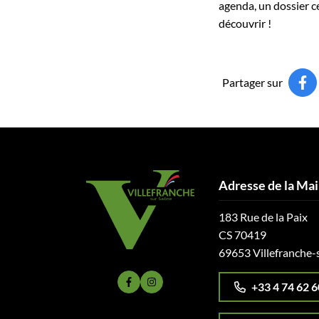
agenda, un dossier ce
découvrir !
Partager sur
Adresse de la Mai
183 Rue de la Paix
CS 70419
69653 Villefranche-
+33 4 74 62 6
Lien vers le compte Facebook
Lien vers le compte Instagram