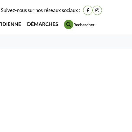
Suivez-nous sur nos réseaux sociaux :
Lien vers le compte Fac
Lien vers le compt
TIDIENNE
DÉMARCHES
Rechercher