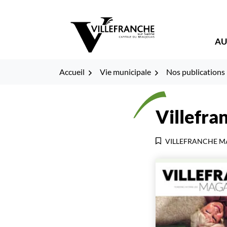
Gestion des traceurs
Fenêtre
Aller
Aller
Aller
à
au
au
de
la
contenu
pied
AU
navigation
de
chat
page
Accueil
Vie municipale
Nos publications
Villefr
VILLEFRANCHE M