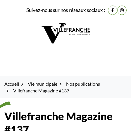
Gestion des traceurs
Fenêtre
Aller
Aller
Aller
Suivez-nous sur nos réseaux sociaux :
de
Lien vers
Lien 
à
au
au
la
contenu
pied
chat
navigation
de
page
Accueil
Vie municipale
Nos publications
Villefranche Magazine #137
Villefranche Magazine
#137