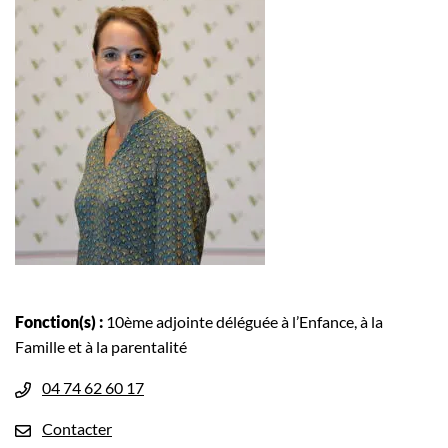
Fonction(s) :
10ème adjointe déléguée à l’Enfance, à la
Famille et à la parentalité
Numéro de téléphone
04 74 62 60 17
E-mail
Contacter