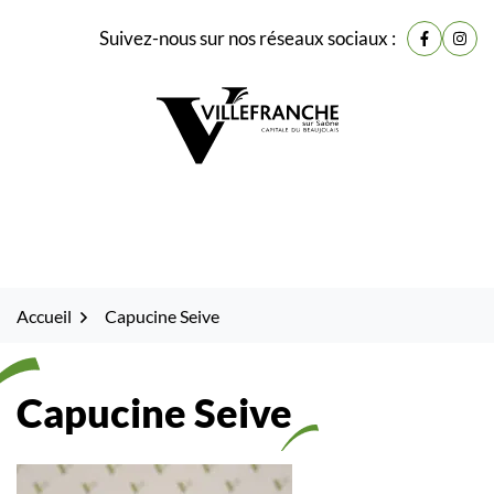
Gestion des traceurs
Fenêtre
Aller
Aller
Aller
Suivez-nous sur nos réseaux sociaux :
de
Lien vers
Lien 
à
au
au
la
contenu
pied
chat
navigation
de
page
Accueil
Capucine Seive
Capucine Seive